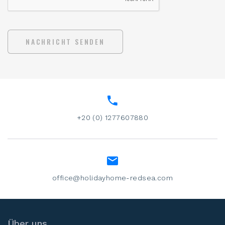
NACHRICHT SENDEN
+20 (0) 1277607880
office@holidayhome-redsea.com
Über uns