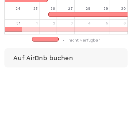
24
25
26
27
28
29
30
31
1
2
3
4
5
6
- nicht verfügbar
Auf AirBnb buchen