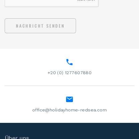
NACHRICHT SENDEN
+20 (0) 1277607880
office@holidayhome-redsea.com
Über uns