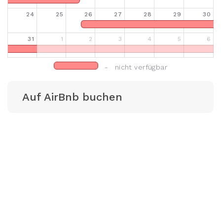
24
25
26
27
28
29
30
31
1
2
3
4
5
6
- nicht verfügbar
Auf AirBnb buchen