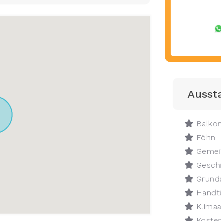
Ausst
Balko
Föhn
Gemein
Geschi
Grunda
Handt
Klimaa
Koste