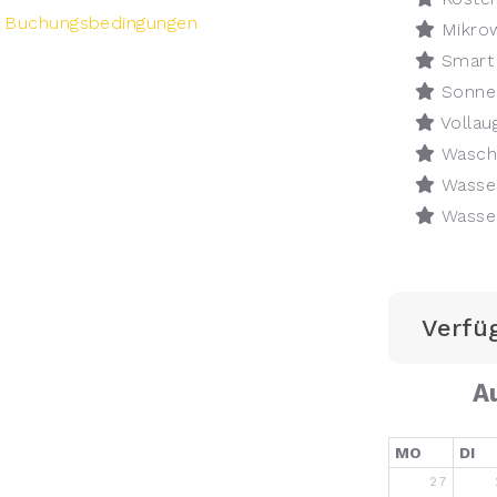
e
Buchungsbedingungen
Mikrow
Smart
Sonnen
Vollau
Wasch
Wasse
Wasse
Verfü
A
MO
DI
27