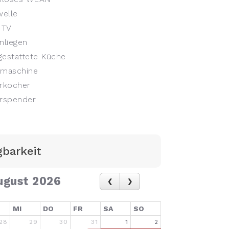
elle
 TV
liegen
gestattete Küche
maschine
rkocher
rspender
gbarkeit
ugust 2026
MI
DO
FR
SA
SO
28
29
30
31
1
2