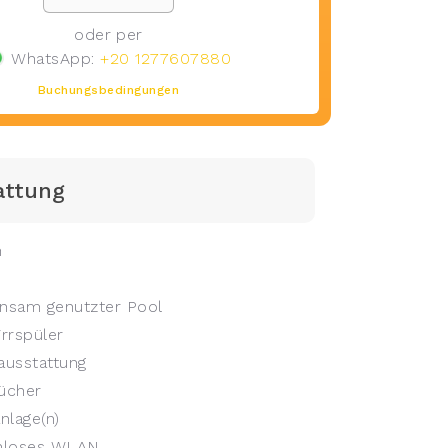
oder per
WhatsApp:
+20 1277607880
Buchungsbedingungen
attung
n
sam genutzter Pool
rrspüler
usstattung
ücher
nlage(n)
nloses WLAN