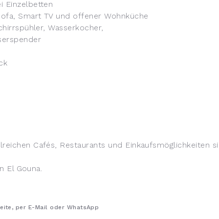
i Einzelbetten
Sofa, Smart TV und offener Wohnküche
chirrspühler, Wasserkocher,
serspender
ck
reichen Cafés, Restaurants und Einkaufsmöglichkeiten si
in El Gouna.
eite, per E-Mail oder WhatsApp