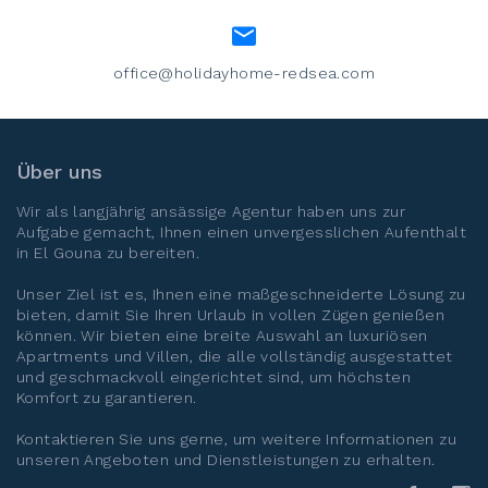
office@holidayhome-redsea.com
Über uns
Wir als langjährig ansässige Agentur haben uns zur
Aufgabe gemacht, Ihnen einen unvergesslichen Aufenthalt
in
El Gouna
zu bereiten.
Unser Ziel ist es, Ihnen eine maßgeschneiderte Lösung zu
bieten, damit Sie Ihren Urlaub in vollen Zügen genießen
können. Wir bieten eine breite Auswahl an luxuriösen
Apartments und Villen, die alle vollständig ausgestattet
und geschmackvoll eingerichtet sind, um höchsten
Komfort zu garantieren.
Kontaktieren Sie uns gerne, um weitere Informationen zu
unseren Angeboten und Dienstleistungen zu erhalten.